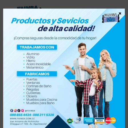
×
Lista de deseos
0
0
Tienda
Accesorios para vehículo y moto
Accesorios de hogar
Electrónica