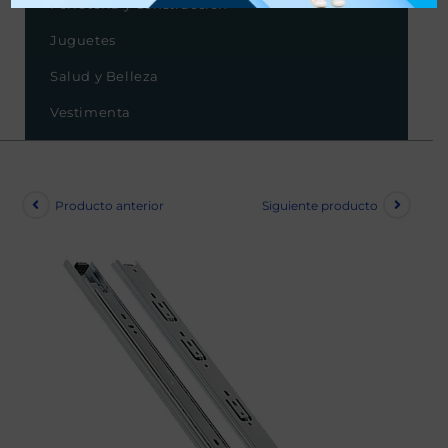
Ferretería y Construcción
Juguetes
Salud y Belleza
Vestimenta
Producto anterior
Siguiente producto