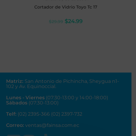
Cortador de Vidrio Toyo Tc 17
$
24.99
$
29.99
Matriz
:
San Antonio de Pichincha, Sheygua n1-
102
y Av. Equinoccial.
Lunes - Viernes
(07:30-13:00 y 14:00-18:00)
Sábados
(07:30-13:00)
Telf:
(02) 2395-366 (02) 2397-732
Correo:
ventas@fainsa.com.ec