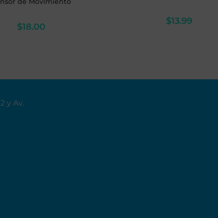
nsor de Movimiento
$
13.99
$
18.00
02
y Av.