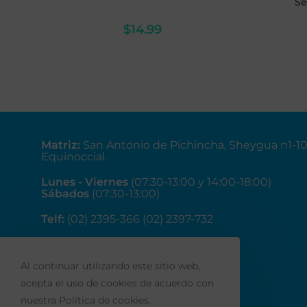
Se
$
14.99
Matriz
:
San Antonio de Pichincha, Sheygua n1-1
Equinoccial.
Lunes - Viernes
(07:30-13:00 y 14:00-18:00)
Sábados
(07:30-13:00)
Telf:
(02) 2395-366 (02) 2397-732
Correo:
ventas@fainsa.com.ec
Al continuar utilizando este sitio web,
acepta el uso de cookies de acuerdo con
nuestra Política de cookies.