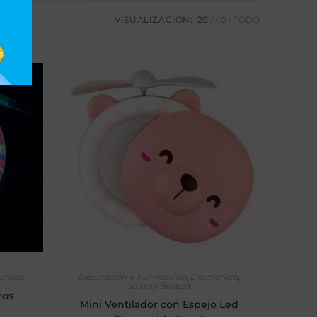
VISUALIZACIÓN:
20
40
TODO
O
AÑADIR AL CARRITO
rónica
Decoración e iluminación
,
Electrónica
,
Salud y Belleza
ros
Mini Ventilador con Espejo Led