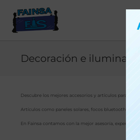
Decoración e iluminaci
Descubre los mejores accesorios y artículos para
deco
Artículos como paneles solares, focos bluetooth, cintas
En Fainsa contamos con la mejor asesoría, experiencia