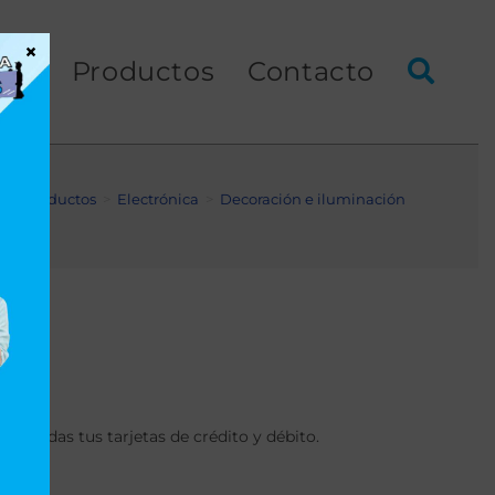
×
ios
Productos
Contacto
>
Productos
>
Electrónica
>
Decoración e iluminación
os todas tus tarjetas de crédito y débito.