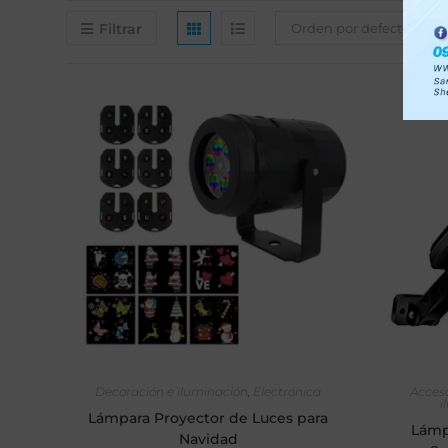
Filtrar
Orden por defecto
AÑADIR AL CARRITO
Decoración e iluminación
,
Electrónica
Acces
i
Lámpara Proyector de Luces para
Lámp
Navidad