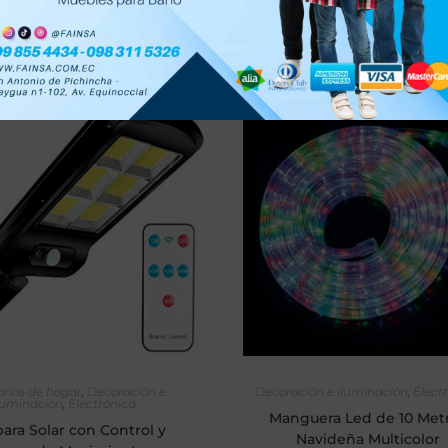
AÑADIR AL CARRITO
AÑADIR AL CARRIT
orios de hogar
,
Decoración e
Decoración e iluminación
,
Elect
luminación
,
Electrónica
Manguera Led de 10 Met
ara Solar con Control y
Navideña Multicolor