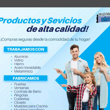
Inicio
Nosotros
Servic
ón
ración e iluminación
del todo Ecuador.
 led, tiras rgb con control, focos inteligentes y mucho más.
 y calidad de productos para
decoración e iluminación
. Aceptam