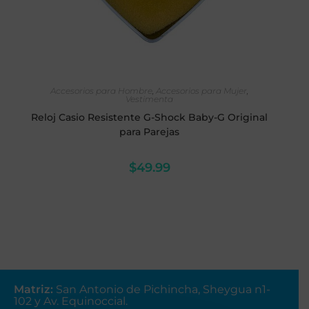
LEER MÁS
Accesorios para Hombre
,
Accesorios para Mujer
,
Vestimenta
Reloj Casio Resistente G-Shock Baby-G Original
para Parejas
$
49.99
Matriz
:
San Antonio de Pichincha, Sheygua n1-
102
y Av. Equinoccial.