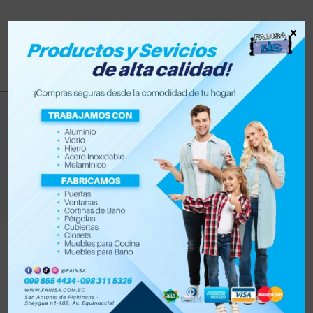
×
Accesorios para
Hombre
>
Productos
>
Vestimenta
>
Accesorios para Hombre
Filtrar
Orden por defecto