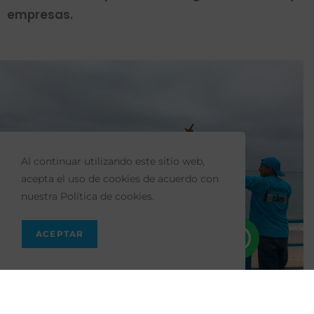
empresas.
Al continuar utilizando este sitio web,
acepta el uso de cookies de acuerdo con
nuestra Política de cookies.
ACEPTAR