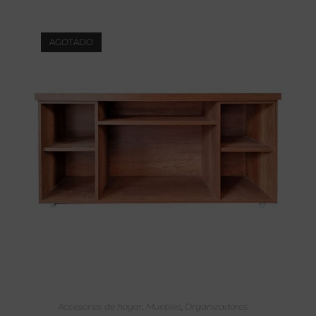
AGOTADO
SELECCIONAR OPCIONES
Accesorios de hogar
,
Muebles
,
Organizadores