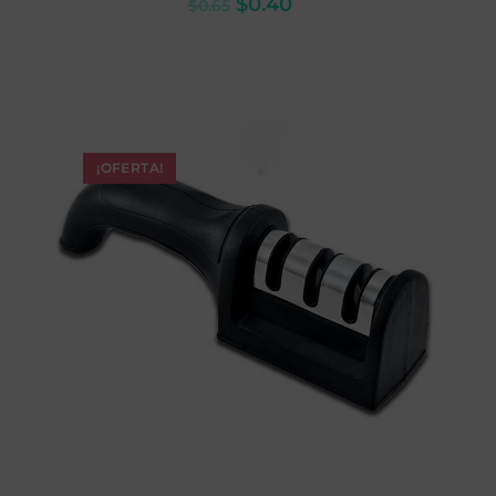
$
0.40
$
0.65
¡OFERTA!