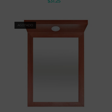
$
31.25
AGOTADO