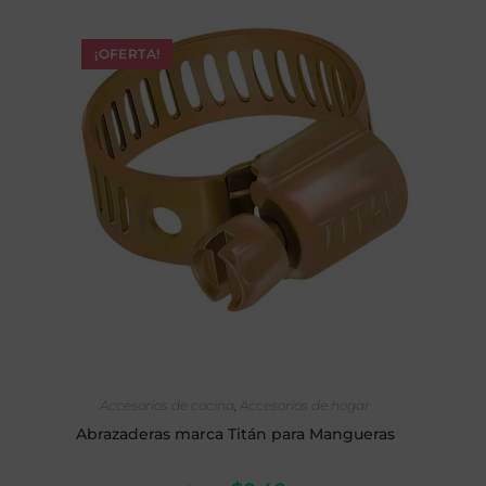
¡OFERTA!
AÑADIR AL CARRITO
Accesorios de cocina
,
Accesorios de hogar
Abrazaderas marca Titán para Mangueras