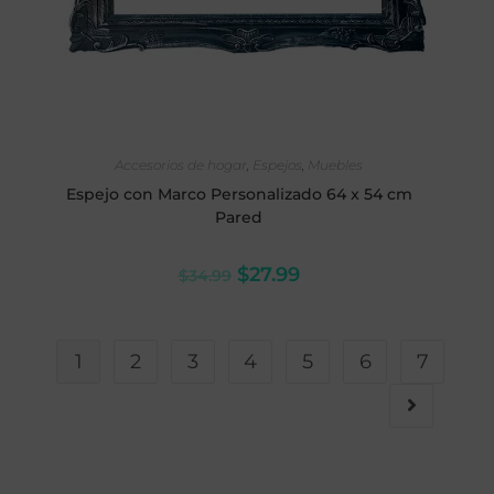
AÑADIR AL CARRITO
Accesorios de hogar
,
Espejos
,
Muebles
Espejo con Marco Personalizado 64 x 54 cm
Pared
$
27.99
$
34.99
1
2
3
4
5
6
7