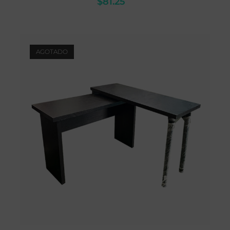
$
81.25
AGOTADO