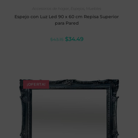
SELECCIONAR OPCIONES
Accesorios de hogar
,
Espejos
,
Muebles
Espejo con Luz Led 90 x 60 cm Repisa Superior
para Pared
$
34.49
$
43.15
¡OFERTA!