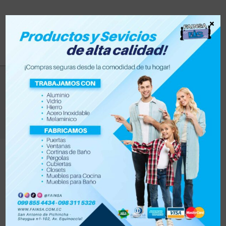
×
Accesorios de hogar
>
Productos
>
Accesorios de hogar
En
Fainsa
contamos con una gran variedad de
Accesorios para el hogar
, desde artículos para baño,
sala, patio, muebles, mesas, sillas, utensilios para cocina
y mucho más.