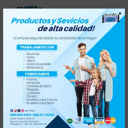
×
Lista de deseos
0
0
Tienda
Accesorios para vehículo y moto
Accesorios de hogar
Electrónica