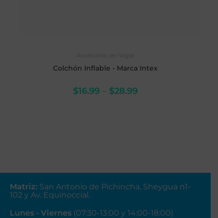
SELECCIONAR OPCIONES
Accesorios de hogar
Colchón Inflable - Marca Intex
$
16.99
–
$
28.99
Matriz
:
San Antonio de Pichincha, Sheygua n1-
102
y Av. Equinoccial.
Lunes - Viernes
(07:30-13:00 y 14:00-18:00)