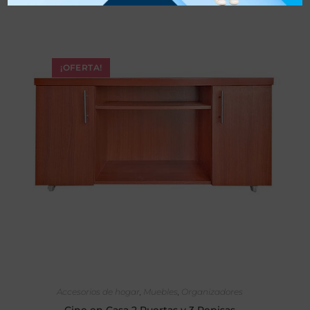
¡OFERTA!
SELECCIONAR OPCIONES
Accesorios de hogar
,
Muebles
,
Organizadores