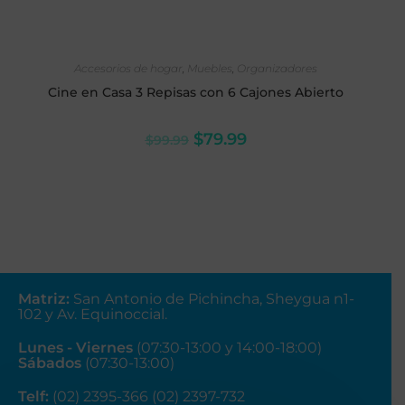
SELECCIONAR OPCIONES
Accesorios de hogar
,
Muebles
,
Organizadores
Cine en Casa 3 Repisas con 6 Cajones Abierto
$
79.99
$
99.99
Matriz
:
San Antonio de Pichincha, Sheygua n1-
102
y Av. Equinoccial.
Lunes - Viernes
(07:30-13:00 y 14:00-18:00)
Sábados
(07:30-13:00)
Telf:
(02) 2395-366 (02) 2397-732