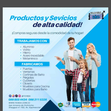
×
cine en casa
>
Productos
>
cine en casa
Filtrar
Orden por defecto