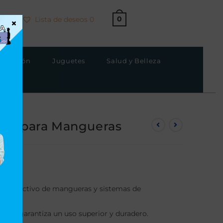
0
Lista de deseos
0
×
strucción
Juguetes
Salud y Belleza
tán para Mangueras
lado efectivo de mangueras y sistemas de
e que garantiza un uso superior y duradero.