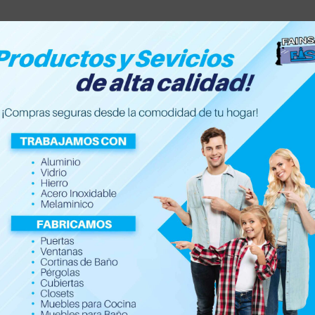
Accesorios de hogar
Electrónica
Ferretería y Con
Abrazaderas marca Ti
$
0.40
$
0.65
Abrazaderas marca titán para un sel
combustión de gas y agua.
Material de acero al carbón resistent