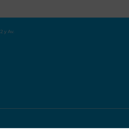
02
y Av.