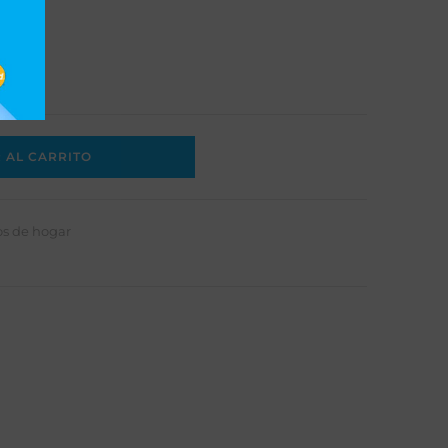
9/32
 AL CARRITO
os de hogar