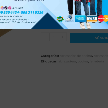
Ideal para mangueras de 3/8.
Abrazadera titán 5/16 - 5/8.
Diseño Interlock con Tornillo sin fin
Punta Pala Philips y copa de 7 mm 
-
+
AÑADIR
Categorías:
Accesorios de cocina
,
Accesori
Etiquetas:
abrazadera
,
cocina
,
ferretería