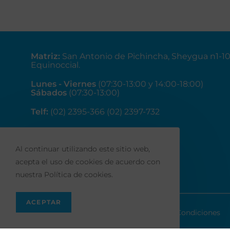
Matriz
:
San Antonio de Pichincha, Sheygua n1-1
Equinoccial.
Lunes - Viernes
(07:30-13:00 y 14:00-18:00)
Sábados
(07:30-13:00)
Telf:
(02) 2395-366 (02) 2397-732
Correo:
ventas@fainsa.com.ec
Al continuar utilizando este sitio web,
acepta el uso de cookies de acuerdo con
nuestra Política de cookies.
ACEPTAR
Políticas de privacidad
Términos y Condiciones