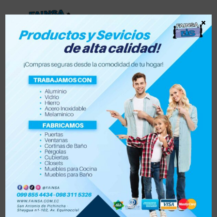
×
Lista de deseos
0
0
Tienda
Accesorios para vehículo y moto
Accesorios de hogar
Electrónica