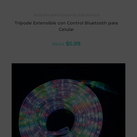
AÑADIR AL CARRITO
Artículos para celulares
,
Electrónica
Trípode Extensible con Control Bluetooth para
Celular
$
5.99
$
8.49