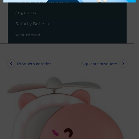
Ferretería y Construcción
Juguetes
Salud y Belleza
Vestimenta
Producto anterior
Siguiente producto