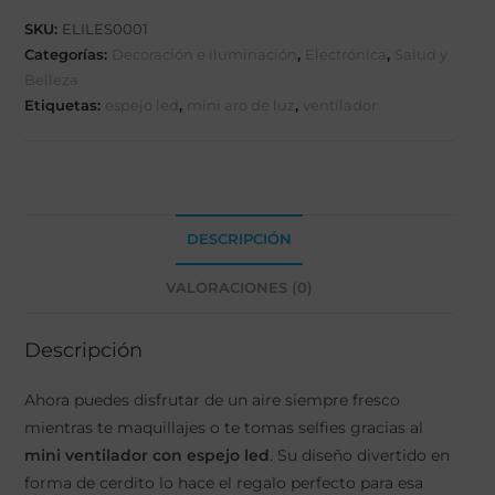
SKU:
ELILES0001
Categorías:
Decoración e iluminación
,
Electrónica
,
Salud y
Belleza
Etiquetas:
espejo led
,
mini aro de luz
,
ventilador
DESCRIPCIÓN
VALORACIONES (0)
Descripción
Ahora puedes disfrutar de un aire siempre fresco
mientras te maquillajes o te tomas selfies gracias al
mini ventilador con espejo led
. Su diseño divertido en
forma de cerdito lo hace el regalo perfecto para esa