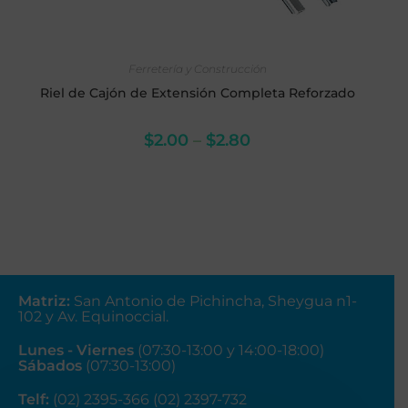
SELECCIONAR OPCIONES
Ferretería y Construcción
Riel de Cajón de Extensión Completa Reforzado
$
2.00
–
$
2.80
Matriz
:
San Antonio de Pichincha, Sheygua n1-
102
y Av. Equinoccial.
Lunes - Viernes
(07:30-13:00 y 14:00-18:00)
Sábados
(07:30-13:00)
Telf:
(02) 2395-366 (02) 2397-732