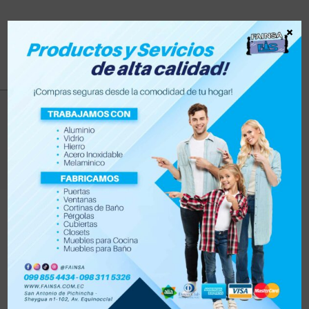
×
riel
>
Productos
>
riel
Filtrar
Orden por defecto