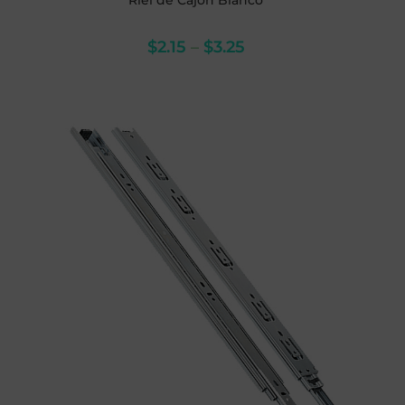
Riel de Cajón Blanco
$
2.15
–
$
3.25