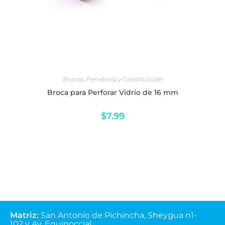
AÑADIR AL CARRITO
Brocas
,
Ferretería y Construcción
Broca para Perforar Vidrio de 16 mm
$
7.99
Matriz
:
San Antonio de Pichincha, Sheygua n1-
102
y Av. Equinoccial.