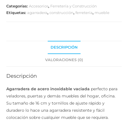
Categorías:
Accesorios
,
Ferretería y Construcción
Etiquetas:
agarradera
,
construcción
,
ferretería
,
mueble
DESCRIPCIÓN
VALORACIONES (0)
Descripción
Agarradera de acero inoxidable vaciada
perfecto para
veladores, puertas y demás muebles del hogar, oficina.
Su tamaño de 16 cm y tornillos de ajuste rápido y
duradero lo hace una agarradera resistente y fácil
colocación sobre cualquier mueble que se requiera.
Diseño tipo barra que logra un agarre simple pero