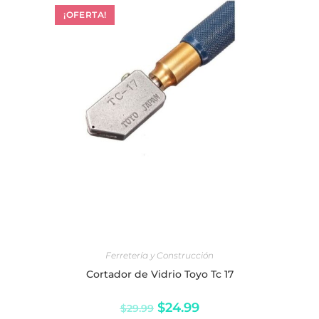
¡OFERTA!
AÑADIR AL CARRITO
Ferretería y Construcción
Cortador de Vidrio Toyo Tc 17
$
24.99
$
29.99