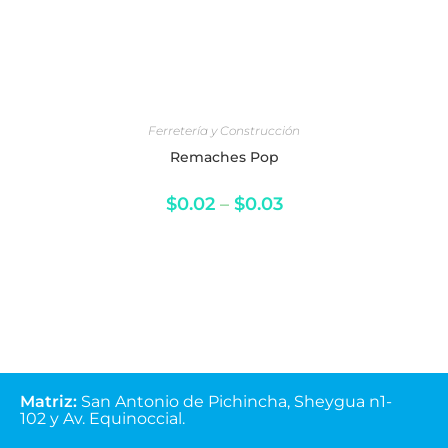
SELECCIONAR OPCIONES
Ferretería y Construcción
Remaches Pop
$
0.02
–
$
0.03
Matriz
:
San Antonio de Pichincha, Sheygua n1-
102
y Av. Equinoccial.
Lunes - Viernes
(07:30-13:00 y 14:00-18:00)
Sábados
(07:30-13:00)