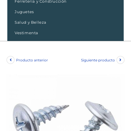
Ferretería y Construcción
Juguetes
Salud y Belleza
Vestimenta
Producto anterior
Siguiente producto