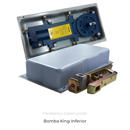
SELECCIONAR OPCIONES
Ferretería y Construcción
Bomba King Inferior
$
49.99
–
$
94.99