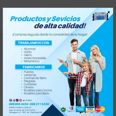
×
rieles para cajones
>
Productos
>
rieles para cajones
Filtrar
Orden por defecto