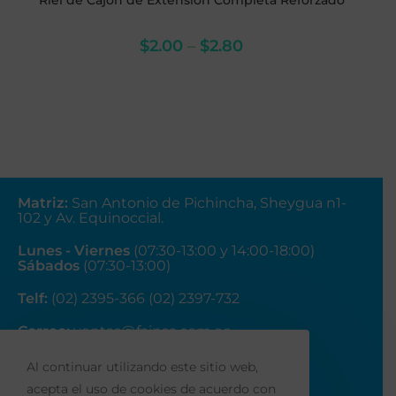
Riel de Cajón de Extensión Completa Reforzado
$
2.00
–
$
2.80
Matriz
:
San Antonio de Pichincha, Sheygua n1-
102
y Av. Equinoccial.
Lunes - Viernes
(07:30-13:00 y 14:00-18:00)
Sábados
(07:30-13:00)
Telf:
(02) 2395-366 (02) 2397-732
Correo:
ventas@fainsa.com.ec
Al continuar utilizando este sitio web,
acepta el uso de cookies de acuerdo con