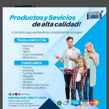
×
Lista de deseos
0
0
Tienda
Accesorios para vehículo y moto
Accesorios de hogar
Electrónica