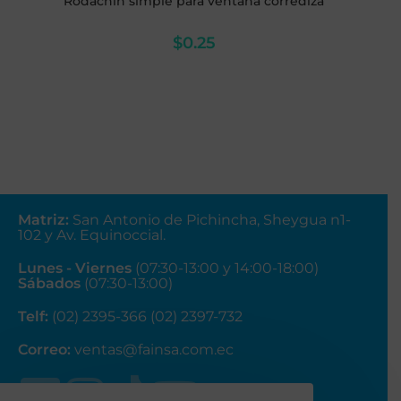
Rodachin simple para ventana corrediza
$
0.25
Matriz
:
San Antonio de Pichincha, Sheygua n1-
102
y Av. Equinoccial.
Lunes - Viernes
(07:30-13:00 y 14:00-18:00)
Sábados
(07:30-13:00)
Telf:
(02) 2395-366 (02) 2397-732
Correo:
ventas@fainsa.com.ec