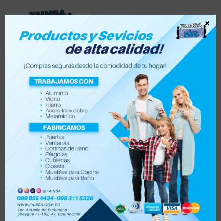
×
Lista de deseos
0
Tienda
Accesorios para vehículo y moto
Accesorios de hogar
Electrónica