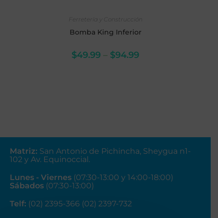
SELECCIONAR OPCIONES
Ferretería y Construcción
Bomba King Inferior
$
49.99
–
$
94.99
Matriz
:
San Antonio de Pichincha, Sheygua n1-
102
y Av. Equinoccial.
Lunes - Viernes
(07:30-13:00 y 14:00-18:00)
Sábados
(07:30-13:00)
Telf:
(02) 2395-366 (02) 2397-732