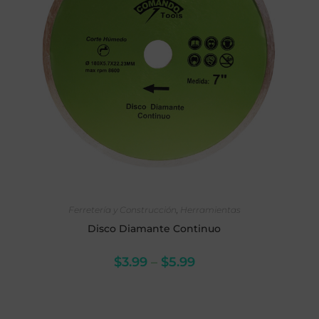
SELECCIONAR OPCIONES
Ferretería y Construcción
,
Herramientas
Disco Diamante Continuo
$
3.99
–
$
5.99