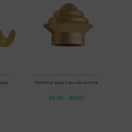
NES
SELECCIONAR OPCIONES
ucción
Accesorios
,
Ferretería y Construcción
para
Terminal para tubo de cortina
$
0.45
–
$
0.50