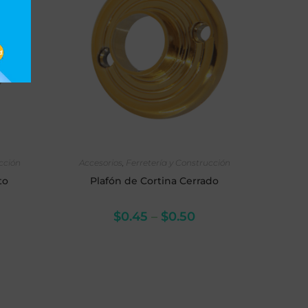
NES
SELECCIONAR OPCIONES
ucción
Accesorios
,
Ferretería y Construcción
to
Plafón de Cortina Cerrado
$
0.45
–
$
0.50