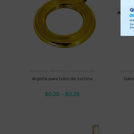
SELECCIONAR OPCIONES
SE
Accesorios
,
Ferretería y Construcción
Accesor
Argolla para tubo de cortina
Ganc
$
0.20
–
$
0.25