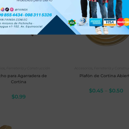
LECCIONAR OPCIONES
SELECCIONAR OPCIO
ios
,
Ferretería y Construcción
Accesorios
,
Ferretería y Constr
ho para Agarradera de
Plafón de Cortina Abier
Cortina
$
0.45
–
$
0.50
$
0.99