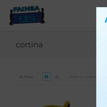
cortina
Filtrar
Orden por defecto