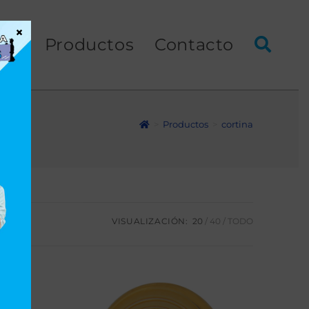
×
ios
Productos
Contacto
>
Productos
>
cortina
VISUALIZACIÓN:
20
40
TODO