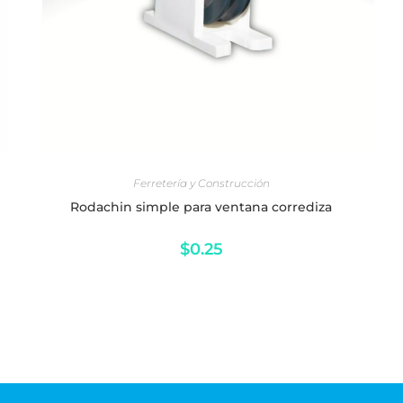
AÑADIR AL CARRITO
Ferretería y Construcción
Rodachin simple para ventana corrediza
$
0.25