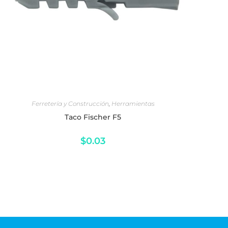
AÑADIR AL CARRITO
Ferretería y Construcción
,
Herramientas
Taco Fischer F5
$
0.03