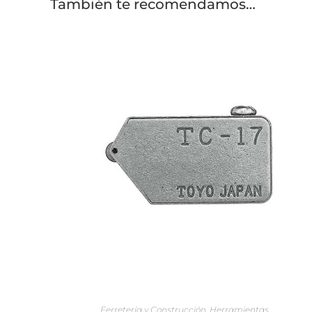
También te recomendamos…
AÑADIR AL CARRITO
Ferretería y Construcción
,
Herramientas