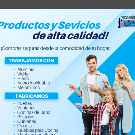
Accesorios de hogar
Electrónica
Ferretería y Con
Repisa Moderna de M
$
9.99
–
$
12.49
Repisa con diseño tipo flor que ofrece
Ordena todos tus artículos important
Fácil colocación sobre la pared, resist