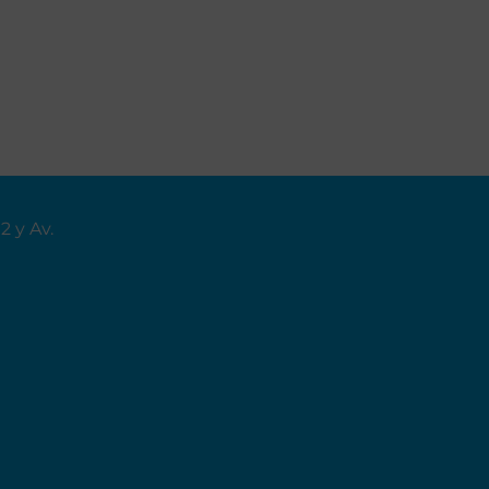
02
y Av.