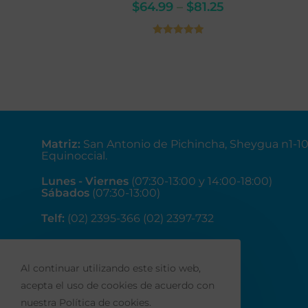
$
64.99
–
$
81.25
Valorado en
5.00
de 5
Matriz
:
San Antonio de Pichincha, Sheygua n1-1
Equinoccial.
Lunes - Viernes
(07:30-13:00 y 14:00-18:00)
Sábados
(07:30-13:00)
Telf:
(02) 2395-366 (02) 2397-732
Correo:
ventas@fainsa.com.ec
Al continuar utilizando este sitio web,
acepta el uso de cookies de acuerdo con
nuestra Política de cookies.