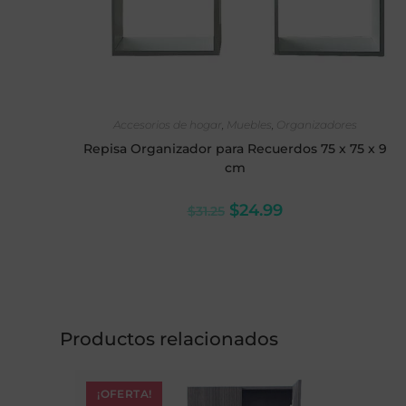
SELECCIONAR OPCIONES
Accesorios de hogar
,
Muebles
,
Organizadores
Repisa Organizador para Recuerdos 75 x 75 x 9
cm
$
24.99
$
31.25
Productos relacionados
¡OFERTA!