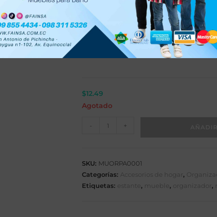
Recuerdos y floreros a la vista y segu
COLOR DE MELAMINA
$
12.49
Agotado
-
+
AÑADIR
SKU:
MUORPA0001
Categorías:
Accesorios de hogar
,
Organiza
Etiquetas:
estante
,
mueble
,
organizador
,