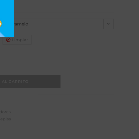
ros.
Caramelo
Limpiar
 AL CARRITO
dores
repisa