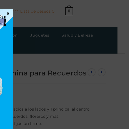
0
Lista de deseos
0
×
strucción
Juguetes
Salud y Belleza
elamina para Recuerdos
 4 espacios a los lados y 1 principal al centro.
es, recuerdos, floreros y más.
ente y fijación firme.