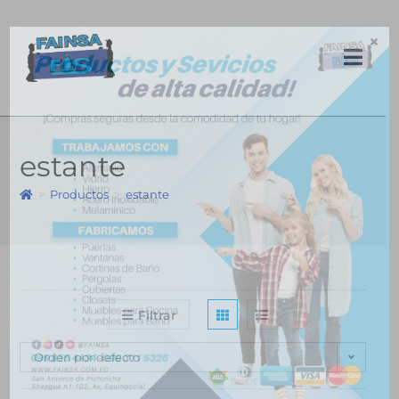
×
estante
>
Productos
>
estante
Filtrar
Orden por defecto