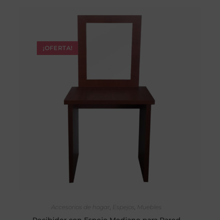
¡OFERTA!
SELECCIONAR OPCIONES
Accesorios de hogar
,
Espejos
,
Muebles