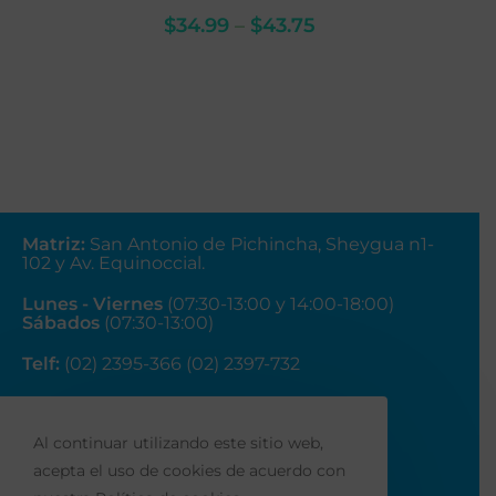
$
34.99
–
$
43.75
Matriz
:
San Antonio de Pichincha, Sheygua n1-
102
y Av. Equinoccial.
Lunes - Viernes
(07:30-13:00 y 14:00-18:00)
Sábados
(07:30-13:00)
Telf:
(02) 2395-366 (02) 2397-732
Correo:
ventas@fainsa.com.ec
Al continuar utilizando este sitio web,
acepta el uso de cookies de acuerdo con