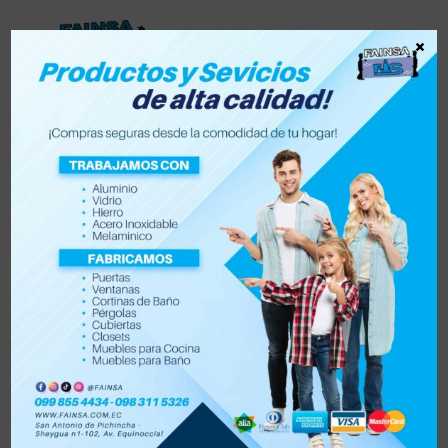
×
Lista de deseos
0
0
Tienda
Accesorios para vehículo y moto
Accesorios de hogar
Electrónica