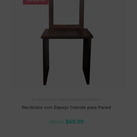
¡OFERTA!
SELECCIONAR OPCIONES
Accesorios de hogar
,
Espejos
,
Muebles
Recibidor con Espejo Grande para Pared
$
69.99
$
87.49