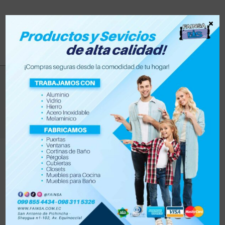
×
repisa
>
Productos
>
repisa
Filtrar
Orden por defecto