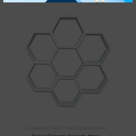
SELECCIONAR OPCIONES
Accesorios de hogar
,
Muebles
,
Organizadores