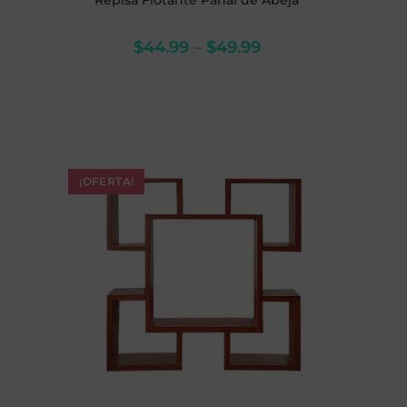
Repisa Flotante Panal de Abeja
$
44.99
–
$
49.99
¡OFERTA!