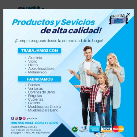
×
Lista de deseos
0
0
Tienda
Accesorios para vehículo y moto
Accesorios de hogar
Electrónica