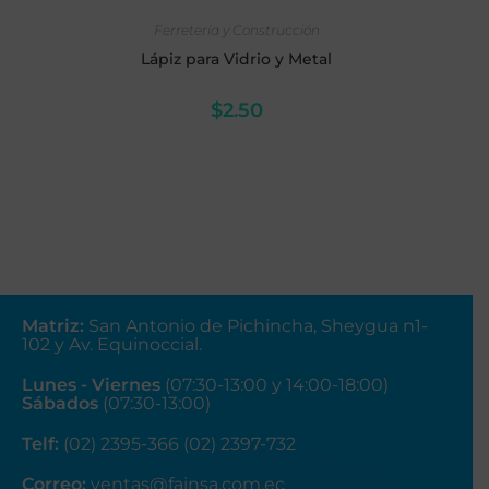
AÑADIR AL CARRITO
Ferretería y Construcción
Lápiz para Vidrio y Metal
$
2.50
Matriz
:
San Antonio de Pichincha, Sheygua n1-
102
y Av. Equinoccial.
Lunes - Viernes
(07:30-13:00 y 14:00-18:00)
Sábados
(07:30-13:00)
Telf:
(02) 2395-366 (02) 2397-732
Correo:
ventas@fainsa.com.ec