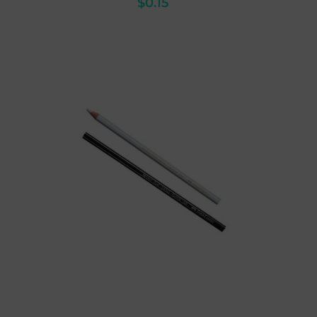
$
0.15