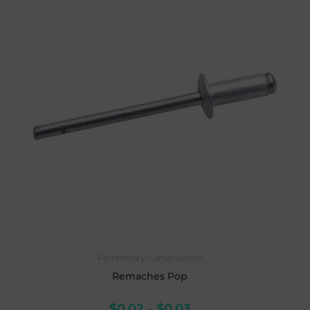
SELECCIONAR OPCIONES
Ferretería y Construcción
Remaches Pop
$
0.02
–
$
0.03