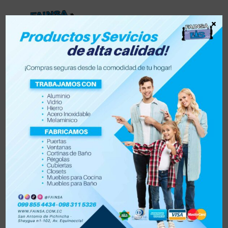
×
Lista de deseos
0
0
Tienda
Accesorios para vehículo y moto
Accesorios de hogar
Electrónica