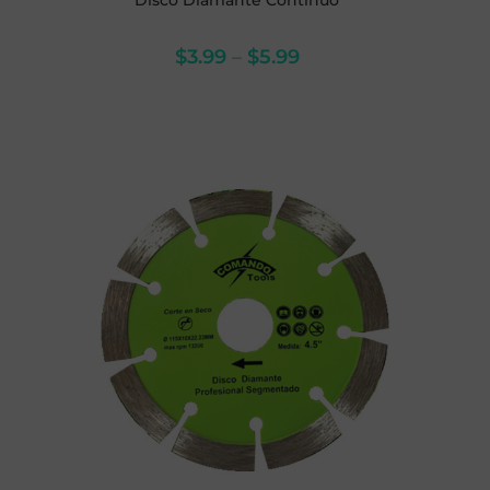
Disco Diamante Continuo
$
3.99
–
$
5.99