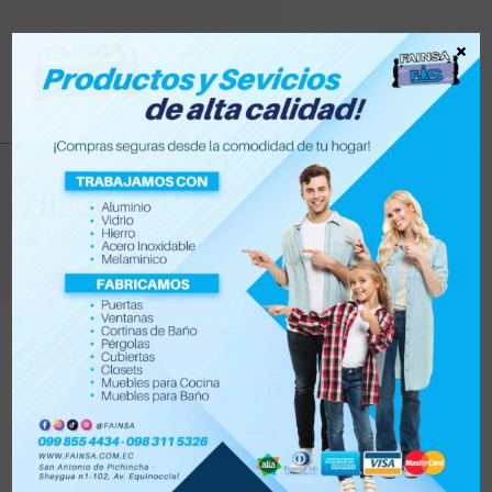
×
disco
>
Productos
>
disco
Filtrar
Orden por defecto