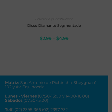
SELECCIONAR OPCIONES
Ferretería y Construcción
Disco Diamante Segmentado
$
2.99
–
$
4.99
Matriz
:
San Antonio de Pichincha, Sheygua n1-
102
y Av. Equinoccial.
Lunes - Viernes
(07:30-13:00 y 14:00-18:00)
Sábados
(07:30-13:00)
Telf:
(02) 2395-366 (02) 2397-732