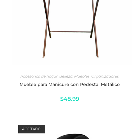
SELECCIONAR OPCIONES
Accesorios de hogar
,
Belleza
,
Muebles
,
Organizadores
Mueble para Manicure con Pedestal Metálico
$
48.99
AGOTADO