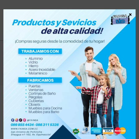
×
selfi
>
Productos
>
selfi
Filtrar
Orden por defecto