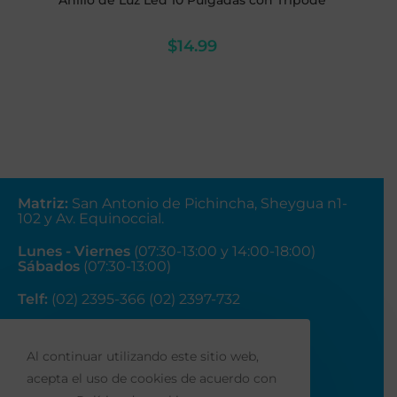
Anillo de Luz Led 10 Pulgadas con Trípode
$
14.99
Matriz
:
San Antonio de Pichincha, Sheygua n1-
102
y Av. Equinoccial.
Lunes - Viernes
(07:30-13:00 y 14:00-18:00)
Sábados
(07:30-13:00)
Telf:
(02) 2395-366 (02) 2397-732
Correo:
ventas@fainsa.com.ec
Al continuar utilizando este sitio web,
acepta el uso de cookies de acuerdo con