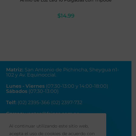
Anillo de Luz Led 10 Pulgadas con Trípode
$
14.99
Matriz
:
San Antonio de Pichincha, Sheygua n1-
102
y Av. Equinoccial.
Lunes - Viernes
(07:30-13:00 y 14:00-18:00)
Sábados
(07:30-13:00)
Telf:
(02) 2395-366 (02) 2397-732
Correo:
ventas@fainsa.com.ec
Al continuar utilizando este sitio web,
acepta el uso de cookies de acuerdo con