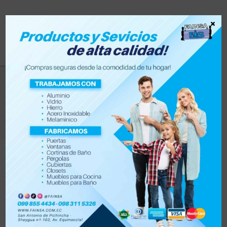
×
fotografia
>
Productos
>
fotografia
Filtrar
Orden por defecto