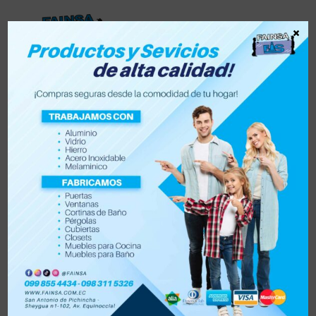
×
Lista de deseos
0
0
Tienda
Accesorios para vehículo y moto
Accesorios de hogar
Electrónica