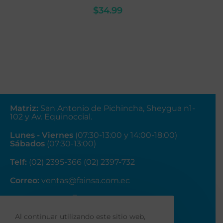
$
34.99
Matriz
:
San Antonio de Pichincha, Sheygua n1-
102
y Av. Equinoccial.
Lunes - Viernes
(07:30-13:00 y 14:00-18:00)
Sábados
(07:30-13:00)
Telf:
(02) 2395-366 (02) 2397-732
Correo:
ventas@fainsa.com.ec
Al continuar utilizando este sitio web,