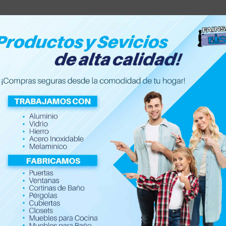
Accesorios de hogar
Electrónica
Ferretería y Con
Amplificador de Panta
$
13.99
Amplificador de pantalla 12 pulgadas 
Logra un cine en casa portátil y pleg
Ofrece un soporte firme con un ajust