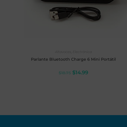
LEER MÁS
Altavoces
,
Electrónica
Parlante Bluetooth Charge 6 Mini Portátil
$
14.99
$
18.75