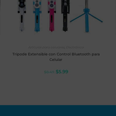
AÑADIR AL CARRITO
Artículos para celulares
,
Electrónica
Trípode Extensible con Control Bluetooth para
Celular
$
5.99
$
8.49