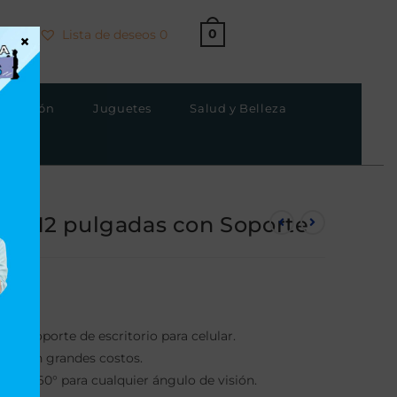
0
Lista de deseos
0
×
strucción
Juguetes
Salud y Belleza
lla 12 pulgadas con Soporte
con soporte de escritorio para celular.
able sin grandes costos.
e de 360° para cualquier ángulo de visión.