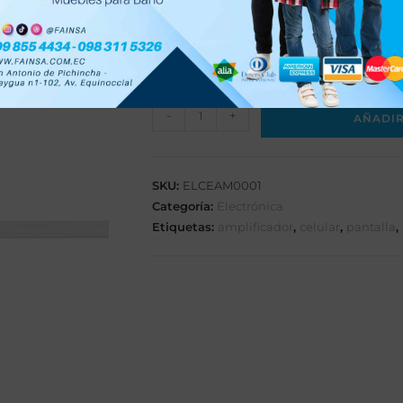
Evita la fatiga al consumir mucho co
Fácil uso y material de calidad.
2 disponibles
-
+
AÑADIR
SKU:
ELCEAM0001
Categoría:
Electrónica
Etiquetas:
amplificador
,
celular
,
pantalla
,