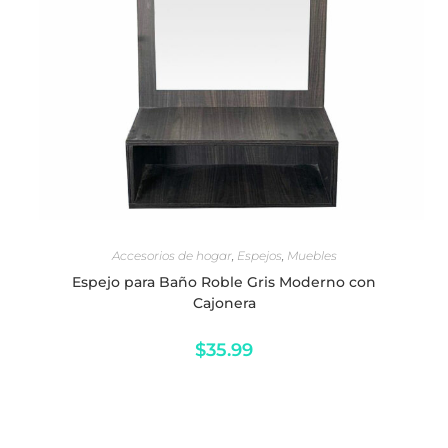
LEER MÁS
Accesorios de hogar
,
Espejos
,
Muebles
Espejo para Baño Roble Gris Moderno con
Cajonera
$
35.99