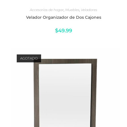
LEER MÁS
Accesorios de hogar
,
Muebles
,
Veladores
Velador Organizador de Dos Cajones
$
49.99
AGOTADO