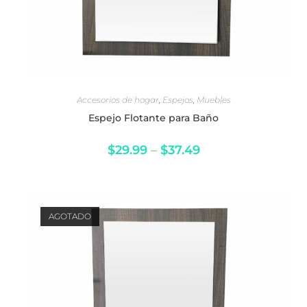
SELECCIONAR OPCIONES
Accesorios de hogar
,
Espejos
,
Muebles
Espejo Flotante para Baño
$
29.99
–
$
37.49
AGOTADO