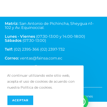
Matriz
:
San Antonio de Pichincha, Sheygua n1-
102
y Av. Equinoccial.
Lunes - Viernes
(07:30-13:00 y 14:00-18:00)
Sábados
(07:30-13:00)
Telf:
(02) 2395-366 (02) 2397-732
Correo:
ventas@fainsa.com.ec
Al continuar utilizando este sitio web,
acepta el uso de cookies de acuerdo con
nuestra Política de cookies.
Políticas de privacidad
Términos y Condiciones
ACEPTAR