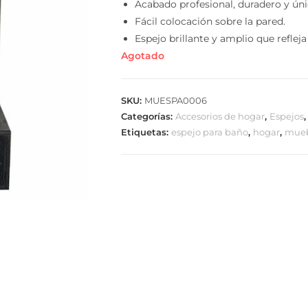
Resistente a espacios húmedos y cont
Acabado profesional, duradero y únic
Fácil colocación sobre la pared.
Espejo brillante y amplio que refleja t
Agotado
SKU:
MUESPA0006
Categorías:
Accesorios de hogar
,
Espejos
,
Etiquetas:
espejo para baño
,
hogar
,
mueb