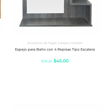
SELECCIONAR OPCIONES
Accesorios de hogar
,
Espejos
,
Muebles
Espejo para Baño con 4 Repisas Tipo Escalera
$
45.00
$
56.25