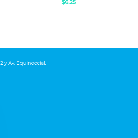
$
6.25
02
y Av.