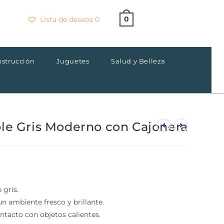
0
Lista de deseos
0
×
strucción
Juguetes
Salud y Belleza
le Gris Moderno con
gris.
ambiente fresco y brillante.