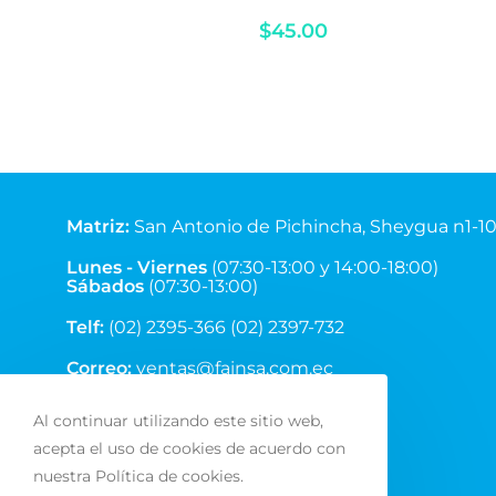
$
45.00
Matriz
:
San Antonio de Pichincha, Sheygua n1-1
Equinoccial.
Lunes - Viernes
(07:30-13:00 y 14:00-18:00)
Sábados
(07:30-13:00)
Telf:
(02) 2395-366 (02) 2397-732
Correo:
ventas@fainsa.com.ec
Al continuar utilizando este sitio web,
acepta el uso de cookies de acuerdo con
nuestra Política de cookies.