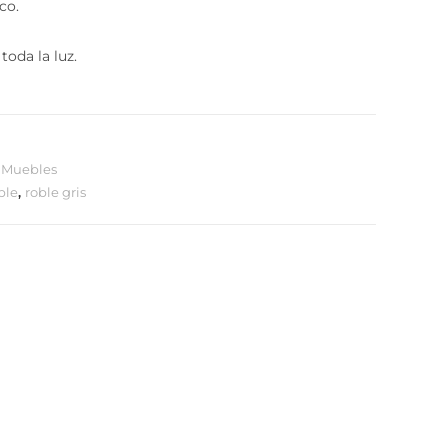
acto con objetos calientes.
o.
oda la luz.
Muebles
le
,
roble gris