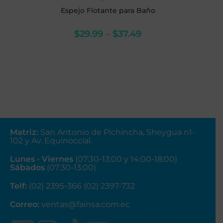
Espejo Flotante para Baño
$
29.99
–
$
37.49
Matriz
:
San Antonio de Pichincha, Sheygua n1-
102
y Av. Equinoccial.
Lunes - Viernes
(07:30-13:00 y 14:00-18:00)
Sábados
(07:30-13:00)
Telf:
(02) 2395-366 (02) 2397-732
Correo:
ventas@fainsa.com.ec