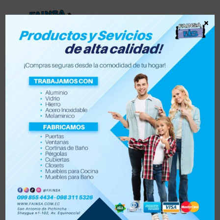
×
Lista de deseos
0
0
Tienda
Accesorios para vehículo y moto
Accesorios de hogar
Electrónica