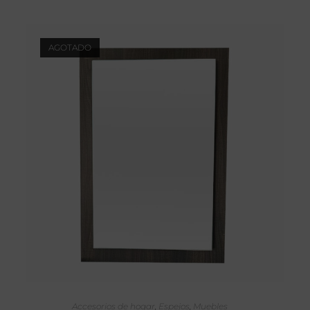
AGOTADO
SELECCIONAR OPCIONES
Accesorios de hogar
,
Espejos
,
Muebles