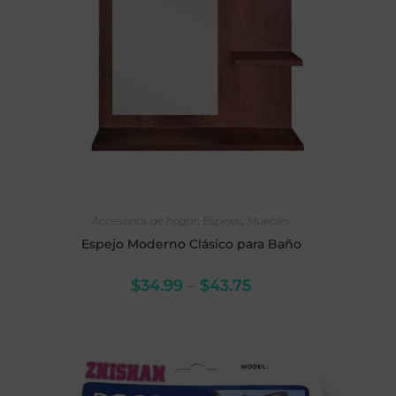
SELECCIONAR OPCIONES
Accesorios de hogar
,
Espejos
,
Muebles
Espejo Moderno Clásico para Baño
$
34.99
–
$
43.75