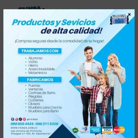
×
Lista de deseos
0
0
Tienda
Accesorios para vehículo y moto
Accesorios de hogar
Electrónica