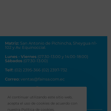
Matriz
:
San Antonio de Pichincha, Sheygua n1-
102
y Av. Equinoccial.
Lunes - Viernes
(07:30-13:00 y 14:00-18:00)
Sábados
(07:30-13:00)
Telf:
(02) 2395-366 (02) 2397-732
Correo:
ventas@fainsa.com.ec
Al continuar utilizando este sitio web,
acepta el uso de cookies de acuerdo con
nuestra Política de cookies.