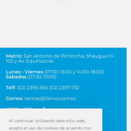
Matriz
:
San Antonio de Pichincha, Sheygua n1-
102
y Av. Equinoccial.
Lunes - Viernes
(07:30-13:00 y 14:00-18:00)
Sábados
(07:30-13:00)
Telf:
(02) 2395-366 (02) 2397-732
Correo:
ventas@fainsa.com.ec
Al continuar utilizando este sitio web,
acepta el uso de cookies de acuerdo con