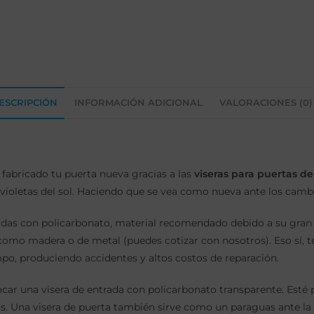
ESCRIPCIÓN
INFORMACIÓN ADICIONAL
VALORACIONES (0)
á fabricado tu puerta nueva gracias a las
viseras para puertas de
travioletas del sol. Haciendo que se vea como nueva ante los camb
cadas con policarbonato, material recomendado debido a su gran to
omo madera o de metal (puedes cotizar con nosotros). Eso sí, ten
po, produciendo accidentes y altos costos de reparación.
olocar una visera de entrada con policarbonato transparente. Est
s. Una visera de puerta también sirve como un paraguas ante la ll