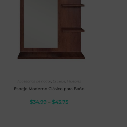
SELECCIONAR OPCIONES
Accesorios de hogar
,
Espejos
,
Muebles
Espejo Moderno Clásico para Baño
$
34.99
–
$
43.75