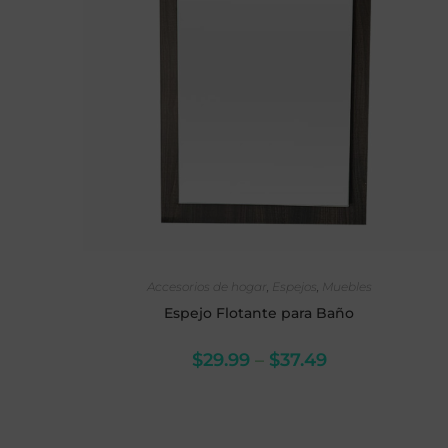
SELECCIONAR OPCIONES
Accesorios de hogar
,
Espejos
,
Muebles
Espejo Flotante para Baño
$
29.99
–
$
37.49