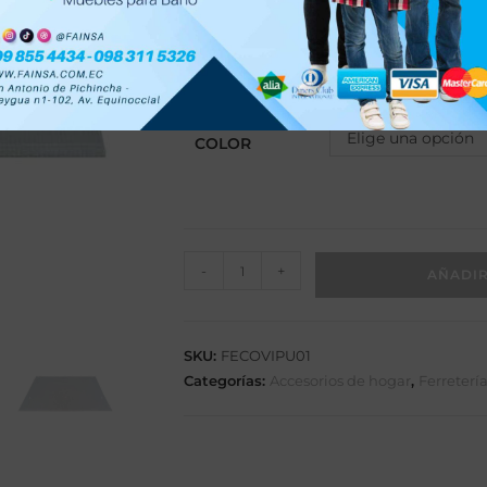
Diseño clásico para ofrecer una mayor 
Tubo cuadrado de 3/4.
Dimensiones: 110 x 70 cm.
Elige una opción
COLOR
-
+
AÑADIR
SKU:
FECOVIPU01
Categorías:
Accesorios de hogar
,
Ferreterí