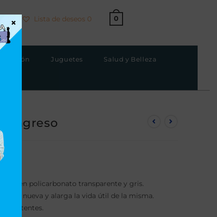
0
Lista de deseos
0
×
strucción
Juguetes
Salud y Belleza
de Ingreso
cadas en policarbonato transparente y gris.
 como nueva y alarga la vida útil de la misma.
y resistentes.