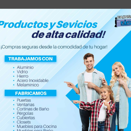
Accesorios de hogar
Electrónica
Ferretería y Con
Viseras para Puertas 
$
37.50
Viseras para puertas de ingreso fabri
Mantiene los materiales de tu puerta
Materiales de alta calidad, duraderos 