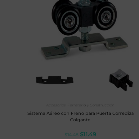
AÑADIR AL CARRITO
Accesorios
,
Ferretería y Construcción
Sistema Aéreo con Freno para Puerta Corrediza
Colgante
$
11.49
$
14.45