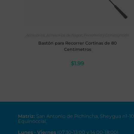
SELECCIONAR OPCIONES
Accesorios
,
Accesorios de hogar
,
Ferretería y Construcción
Bastón para Recorrer Cortinas de 80
Centímetros
$
1.99
Matriz
:
San Antonio de Pichincha, Sheygua n1-1
Equinoccial.
Lunes - Viernes
(07:30-13:00 y 14:00-18:00)