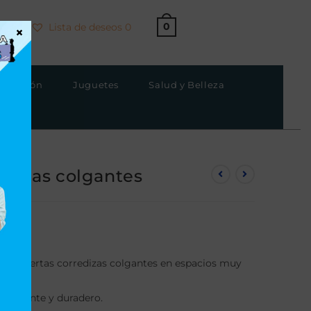
0
Lista de deseos
0
×
strucción
Juguetes
Salud y Belleza
redizas colgantes
 para puertas corredizas colgantes en espacios muy
resistente y duradero.