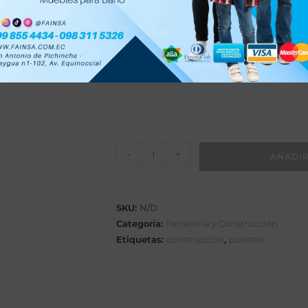
Riel de 6.40 metros, realizamos cort
Varios colores.
Elige una opción
COLOR
-
+
AÑADIR
SKU:
N/D
Categoría:
Ferretería y Construcción
Etiquetas:
construcción
,
puertas