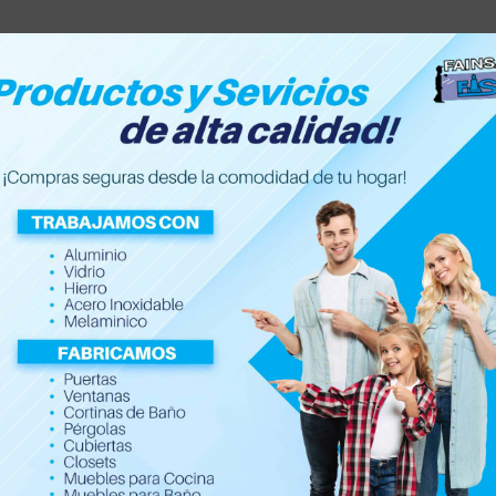
Accesorios de hogar
Electrónica
Ferretería y Con
Riel para puertas cor
$
35.99
–
$
39.99
Instala tu propio sistema con la riel
reducidos.
Material de aluminio de alta calidad, 