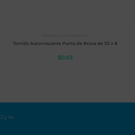
AÑADIR AL CARRITO
Ferretería y Construcción
Tornillo Autorroscante Punta de Broca de 1/2 x 8
$
0.03
02
y Av.