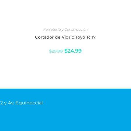
AÑADIR AL CARRITO
Ferretería y Construcción
Cortador de Vidrio Toyo Tc 17
$
24.99
$
29.99
02
y Av.