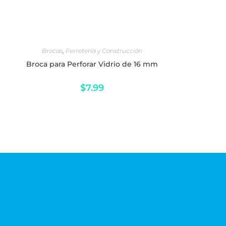
AÑADIR AL CARRITO
Brocas
,
Ferretería y Construcción
Broca para Perforar Vidrio de 16 mm
$
7.99