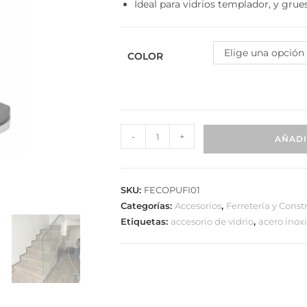
Ideal para vidrios templador, y grues
Elige una opción
COLOR
-
+
AÑADIR
SKU:
FECOPUFI01
Categorías:
Accesorios
,
Ferretería y Constr
Etiquetas:
accesorio de vidrio
,
acero inoxi