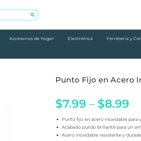
Accesorios de hogar
Electrónica
Ferretería y Con
Punto Fijo en Acero I
$
7.99
–
$
8.99
Punto fijo en acero inoxidable para v
Acabado pulido brillante para un am
Acero inoxidable resistente y durader