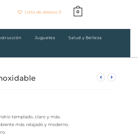
0
Lista de deseos
0
×
strucción
Juguetes
Salud y Belleza
noxidable
idrio templado, claro y más.
biente más relajado y moderno.
o.