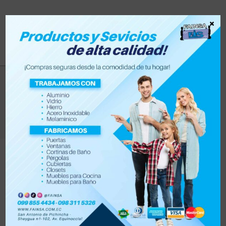
×
punto fijio
>
Productos
>
punto fijio
Filtrar
Orden por defecto