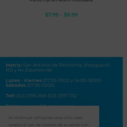
Punto Fijo en Acero Inoxidable
$
7.99
–
$
8.99
Matriz
:
San Antonio de Pichincha, Sheygua n1-
102
y Av. Equinoccial.
Lunes - Viernes
(07:30-13:00 y 14:00-18:00)
Sábados
(07:30-13:00)
Telf:
(02) 2395-366 (02) 2397-732
Correo:
ventas@fainsa.com.ec
Al continuar utilizando este sitio web,
acepta el uso de cookies de acuerdo con