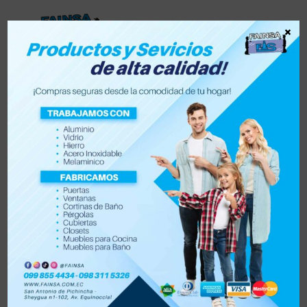
×
Lista de deseos
0
0
Tienda
Accesorios para vehículo y moto
Accesorios de hogar
Electrónica