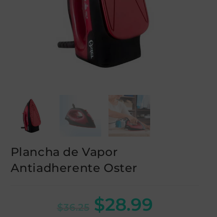
Plancha de Vapor
Antiadherente Oster
$
28.99
$
36.25