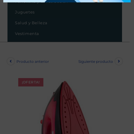
Ferretería y Construcción
Juguetes
Salud y Belleza
Vestimenta
Producto anterior
Siguiente producto
¡OFERTA!