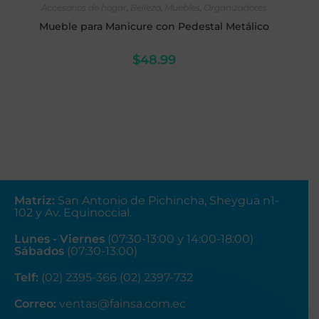
Accesorios de hogar
,
Belleza
,
Muebles
,
Organizadores
Mueble para Manicure con Pedestal Metálico
$
48.99
Matriz
:
San Antonio de Pichincha, Sheygua n1-
102
y Av. Equinoccial.
Lunes - Viernes
(07:30-13:00 y 14:00-18:00)
Sábados
(07:30-13:00)
Telf:
(02) 2395-366 (02) 2397-732
Correo:
ventas@fainsa.com.ec