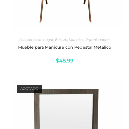
SELECCIONAR OPCIONES
Accesorios de hogar
,
Belleza
,
Muebles
,
Organizadores
Mueble para Manicure con Pedestal Metálico
$
48.99
AGOTADO