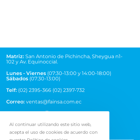
$
11.99
Matriz
:
San Antonio de Pichincha, Sheygua n1-
102
y Av. Equinoccial.
Lunes - Viernes
(07:30-13:00 y 14:00-18:00)
Sábados
(07:30-13:00)
Telf:
(02) 2395-366 (02) 2397-732
Correo:
ventas@fainsa.com.ec
Al continuar utilizando este sitio web,
acepta el uso de cookies de acuerdo con