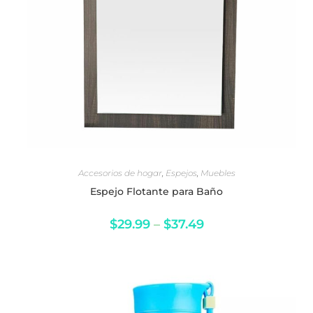
SELECCIONAR OPCIONES
Accesorios de hogar
,
Espejos
,
Muebles
Espejo Flotante para Baño
$
29.99
–
$
37.49