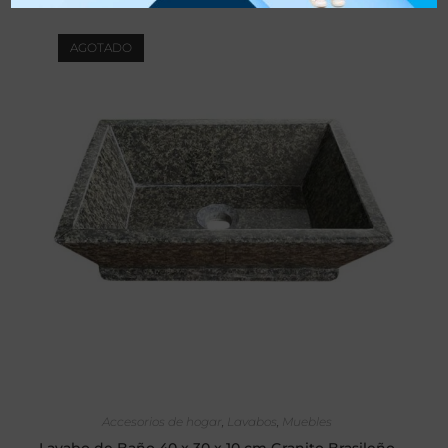
AGOTADO
SELECCIONAR OPCIONES
Accesorios de hogar
,
Lavabos
,
Muebles