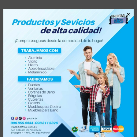
×
granito
>
Productos
>
granito
Filtrar
Orden por defecto