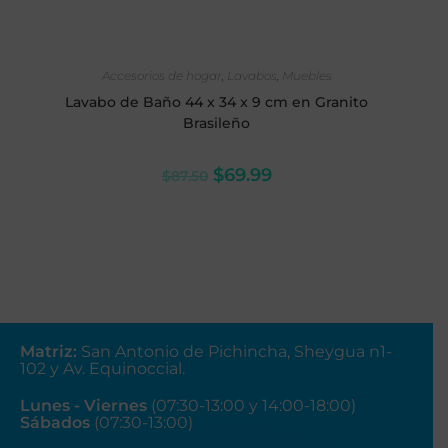
SELECCIONAR OPCIONES
Accesorios de hogar
,
Lavabos
,
Muebles
Lavabo de Baño 44 x 34 x 9 cm en Granito
Brasileño
$
69.99
$
87.50
Matriz
:
San Antonio de Pichincha, Sheygua n1-
102
y Av. Equinoccial.
Lunes - Viernes
(07:30-13:00 y 14:00-18:00)
Sábados
(07:30-13:00)