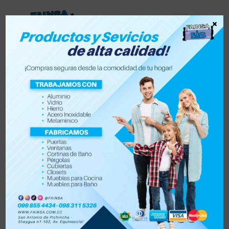
×
Lista de deseos
0
0
Tienda
Accesorios para vehículo y moto
Accesorios de hogar
Electrónica