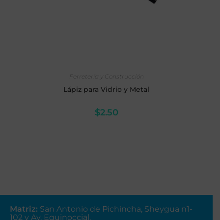
AÑADIR AL CARRITO
Ferretería y Construcción
Lápiz para Vidrio y Metal
$
2.50
Matriz
:
San Antonio de Pichincha, Sheygua n1-
102
y Av. Equinoccial.