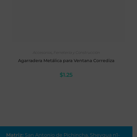
AÑADIR AL CARRITO
Accesorios
,
Ferretería y Construcción
Agarradera Metálica para Ventana Corrediza
$
1.25
Matriz
:
San Antonio de Pichincha, Sheygua n1-