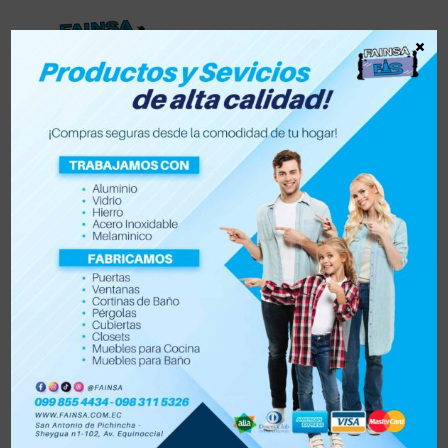
×
Lista de deseos
0
0
Tienda
Accesorios para vehículo y moto
Accesorios de hogar
Electrónica