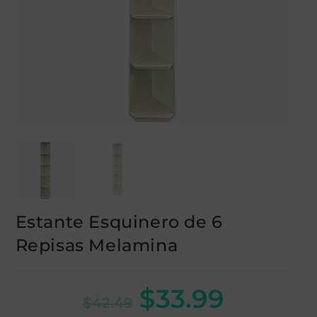
Estante Esquinero de 6
Repisas Melamina
$
33.99
$
42.49