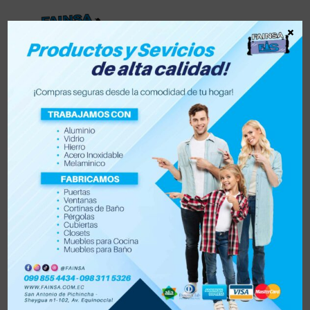
×
Lista de deseos
0
0
Tienda
Accesorios para vehículo y moto
Accesorios de hogar
Electrónica