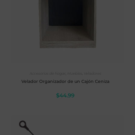
LEER MÁS
Accesorios de hogar
,
Muebles
,
Veladores
Velador Organizador de un Cajón Ceniza
$
44.99