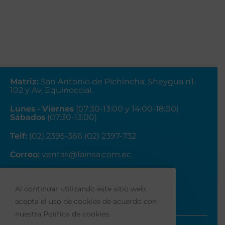
Matriz
:
San Antonio de Pichincha, Sheygua n1-
102
y Av. Equinoccial.
Lunes - Viernes
(07:30-13:00 y 14:00-18:00)
Sábados
(07:30-13:00)
Telf:
(02) 2395-366 (02) 2397-732
Correo:
ventas@fainsa.com.ec
Al continuar utilizando este sitio web,
acepta el uso de cookies de acuerdo con
nuestra Política de cookies.