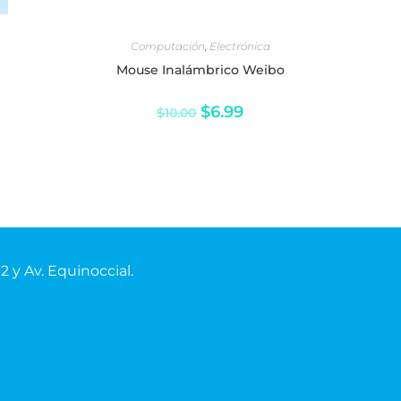
AÑADIR AL CARRITO
Computación
,
Electrónica
Mouse Inalámbrico Weibo
$
6.99
$
10.00
02
y Av.