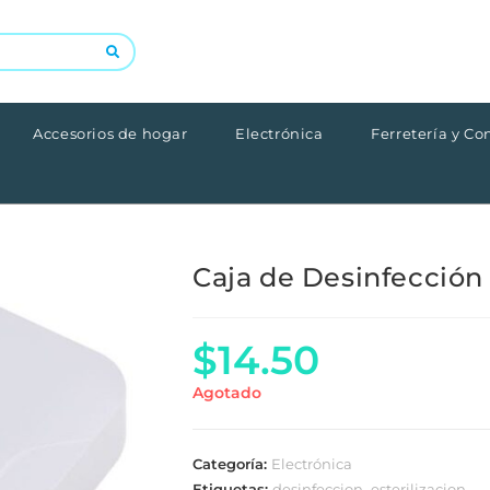
Accesorios de hogar
Electrónica
Ferretería y Con
Caja de Desinfección 
$
14.50
Agotado
Categoría:
Electrónica
Etiquetas:
desinfeccion
,
esterilizacion