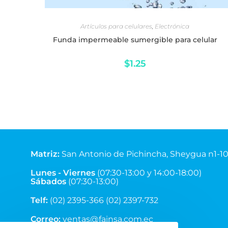
LEER MÁS
Artículos para celulares
,
Electrónica
Funda impermeable sumergible para celular
$
1.25
Matriz
:
San Antonio de Pichincha, Sheygua n1-1
Equinoccial.
Lunes - Viernes
(07:30-13:00 y 14:00-18:00)
Sábados
(07:30-13:00)
Telf:
(02) 2395-366 (02) 2397-732
Correo:
ventas@fainsa.com.ec