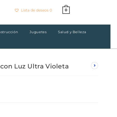
0
Lista de deseos
0
strucción
Juguetes
Salud y Belleza
con Luz Ultra Violeta