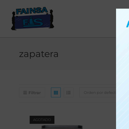
zapatera
Filtrar
Orden por defecto
AGOTADO