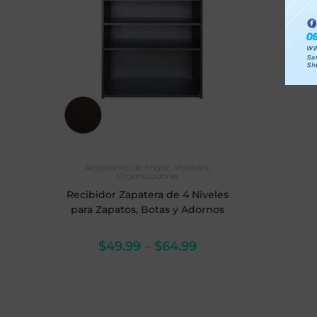
SELECCIONAR OPCIONES
Accesorios de hogar
,
Muebles
,
Organizadores
Recibidor Zapatera de 4 Niveles
para Zapatos, Botas y Adornos
$
49.99
–
$
64.99