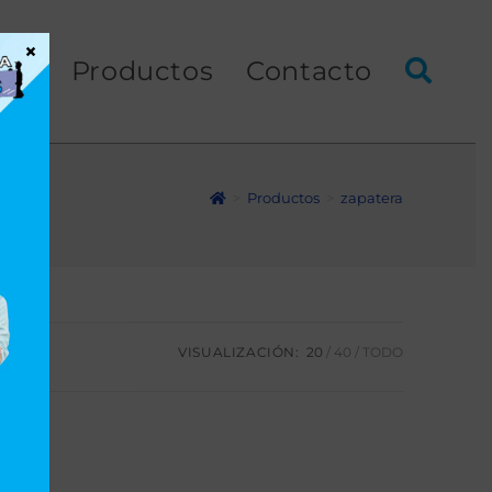
×
ios
Productos
Contacto
>
Productos
>
zapatera
VISUALIZACIÓN:
20
40
TODO