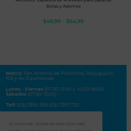
Recibidor Zapatera de 4 Niveles para Zapatos,
Botas y Adornos
$
49.99
–
$
64.99
Matriz
:
San Antonio de Pichincha, Sheygua n1-
102
y Av. Equinoccial.
Lunes - Viernes
(07:30-13:00 y 14:00-18:00)
Sábados
(07:30-13:00)
Telf:
(02) 2395-366 (02) 2397-732
Correo:
ventas@fainsa.com.ec
Al continuar utilizando este sitio web,