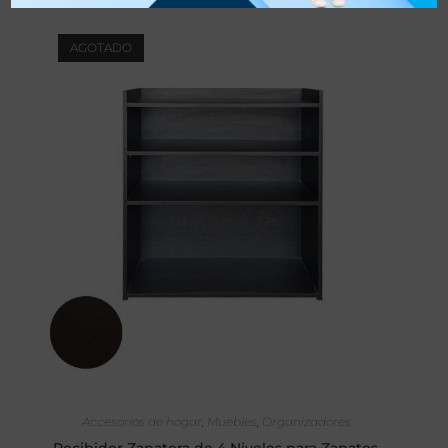
AGOTADO
SELECCIONAR OPCIONES
Accesorios de hogar
,
Muebles
,
Organizadores