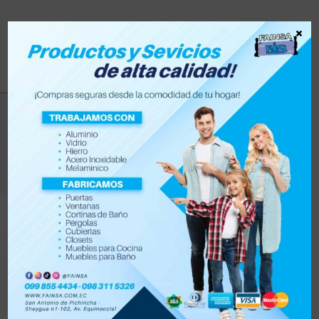
×
zapatera
>
Productos
>
zapatera
Filtrar
Orden por defecto