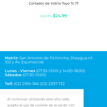
Cortador de Vidrio Toyo Tc 17
$
24.99
$
29.99
Matriz
:
San Antonio de Pichincha, Sheygua n1-
102
y Av. Equinoccial.
Lunes - Viernes
(07:30-13:00 y 14:00-18:00)
Sábados
(07:30-13:00)
Telf:
(02) 2395-366 (02) 2397-732
Correo:
ventas@fainsa.com.ec
Al continuar utilizando este sitio web,
acepta el uso de cookies de acuerdo con