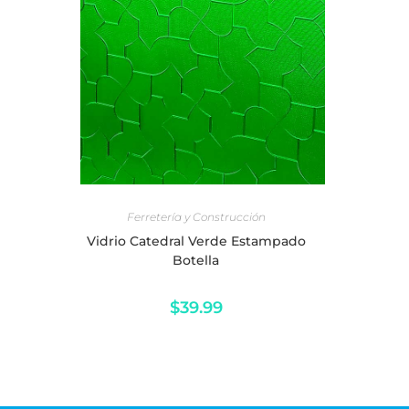
AÑADIR AL CARRITO
Ferretería y Construcción
Vidrio Catedral Verde Estampado
Botella
$
39.99